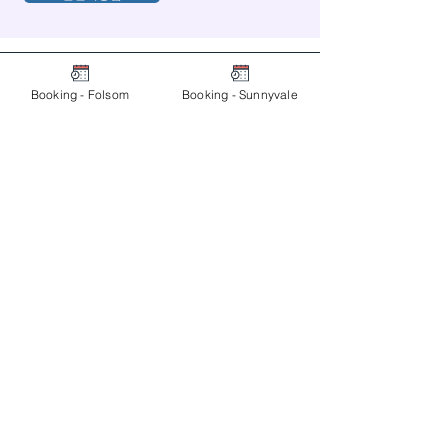
Booking - Folsom
Booking - Sunnyvale
폴섬 본원
수
목
금
토
오전 10시 - 오후 6
시
점심 시간
오후 1시 - 오후 2
시
(916) 778 - 0875
서니베일 분원
화
월
화
오전 9시 -
오후 6시