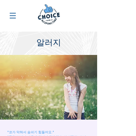
알러지
"코가 막혀서 숨쉬기 힘들어요."