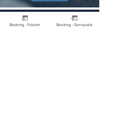
Booking - Folsom
Booking - Sunnyvale
폴섬 본원
수
목
금
토
오전 10시 - 오후 6
시
점심 시간
오후 1시 - 오후 2
시
(916) 778 - 0875
서니베일 분원
화
월
화
오전 9시 -
오후 6시