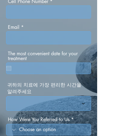
Cell Phone Number
Email
The most convenient date for your
treatment
귀하의 치료에 가장 편리한 시간을
알려주세요
How Were You Referred to Us