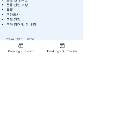
운동 관련 부상
통풍
구안와사
근육 긴장
근육 경련 및 쥐 내림
다른 전문 분야
알러지
Booking - Folsom
Booking - Sunnyvale
정신적/감정적 불균형
스포츠 부상
부인과 질환
안면미용침
폴섬 본원