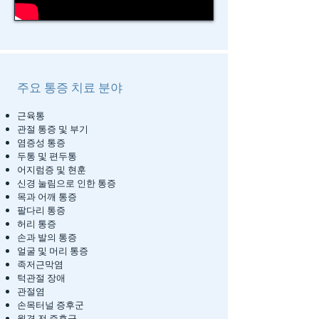
주요 통증 치료 분야
근육통
관절 통증 및 부기
염증성 통증
두통 및 편두통
어지럼증 및 현훈
신경 눌림으로 인한 통증
목과 어깨 통증
팔다리 통증
허리 통증
손과 발의 통증
얼굴 및 머리 통증
족저근막염
턱관절 장애
관절염
손목터널 증후군
월경 전 증후군