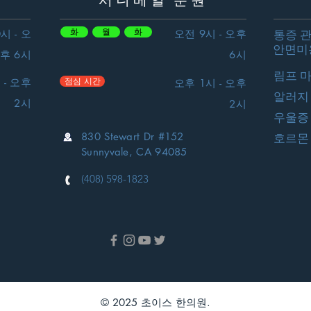
서니베일 분원
화
월
화
시 - 오
오전 9시 - 오후
통증 
안면미
후 6시
6시
림프 
점심 시간
 - 오후
오후 1시 - 오후
알러지
2시
2시
우울증
830 Stewart Dr #152
호르몬
Sunnyvale, CA 94085
(408) 598-1823
© 2025 초이스 한의원.