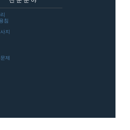
전문분야
관리
용침
마사지
 문제