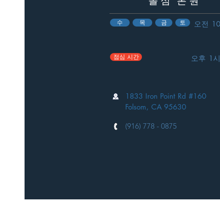
폴섬 본원
수
목
금
토
오전 10
점심 시간
오후 1시
1833 Iron Point Rd #160
Folsom, CA 95630
(916) 778 - 0875